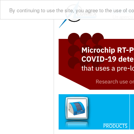
By continuing to use the site, you agree to the use of co
Lumex 
Un aperçu 