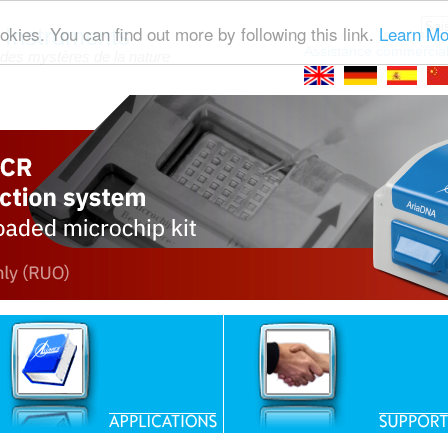
okies. You can find out more by following this link.
Learn Mo
Instruments
Assistance commercial
des mystères de la nature