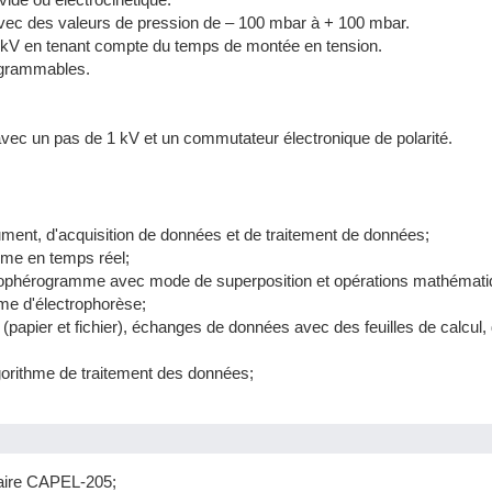
é avec des valeurs de pression de – 100 mbar à + 100 mbar.
 30 kV en tenant compte du temps de montée en tension.
ogrammables.
vec un pas de 1 kV et un commutateur électronique de polarité.
ment, d'acquisition de données et de traitement de données;
mme en temps réel;
rophérogramme avec mode de superposition et opérations mathémati
me d'électrophorèse;
 (papier et fichier), échanges de données avec des feuilles de calcu
gorithme de traitement des données;
laire CAPEL-205;