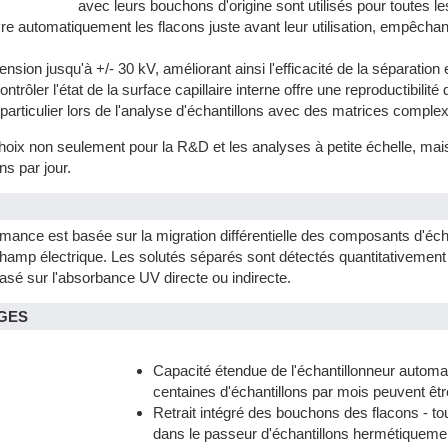
avec leurs bouchons d'origine sont utilisés pour toutes le
 automatiquement les flacons juste avant leur utilisation, empêchant 
nsion jusqu'à +/- 30 kV, améliorant ainsi l'efficacité de la séparation
ontrôler l'état de la surface capillaire interne offre une reproductibili
articulier lors de l'analyse d'échantillons avec des matrices comple
choix non seulement pour la R&D et les analyses à petite échelle, mais 
ns par jour.
rmance est basée sur la migration différentielle des composants d'éch
 champ électrique. Les solutés séparés sont détectés quantitativement à
sé sur l'absorbance UV directe ou indirecte.
GES
Capacité étendue de l'échantillonneur automat
centaines d'échantillons par mois peuvent êt
Retrait intégré des bouchons des flacons - to
dans le passeur d'échantillons hermétiquemen