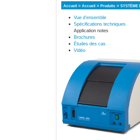
»
»
»
Accueil
Accueil
Produits
SYSTÈME 
Vue d'ensemble
Spécifications techniques
Application notes
Brochures
Études des cas
Vidéo