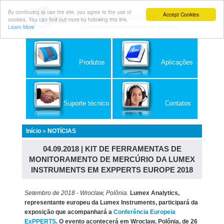
By continuing to use the site, you agree to the use of
Accept Cookies
Lumex Instruments
cookies. You can find out more by following this link.
Learn More
Compreensão dos mistérios da natureza
Produtos
Aplicações
Suporte técnico
Contatos
Início
»
NOTÍCIAS
04.09.2018 | KIT DE FERRAMENTAS DE
MONITORAMENTO DE MERCÚRIO DA LUMEX
INSTRUMENTS EM EXPPERTS EUROPE 2018
Setembro de 2018 - Wroclaw, Polônia.
Lumex Analytics,
representante europeu da Lumex Instruments, participará da
exposição que acompanhará a
Conferência Europeia
ExPPERTS
. O evento acontecerá em Wroclaw, Polônia, de 26