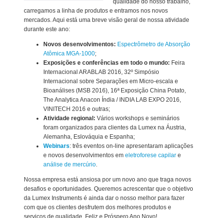
qualidade do nosso trabalho,
carregamos a linha de produtos e entramos nos novos
mercados. Aqui está uma breve visão geral de nossa atividade
durante este ano:
Novos desenvolvimentos:
Espectrômetro de Absorção
Atômica MGA-1000
;
Exposições e conferências em todo o mundo:
Feira
Internacional ARABLAB 2016, 32º Simpósio
Internacional sobre Separações em Micro-escala e
Bioanálises (MSB 2016), 16ª Exposição China Potato,
The Analytica Anacon Índia / INDIA LAB EXPO 2016,
VINITECH 2016 e outras;
Atividade regional:
Vários workshops e seminários
foram organizados para clientes da Lumex na Áustria,
Alemanha, Eslováquia e Espanha;
Webinars
: três eventos on-line apresentaram aplicações
e novos desenvolvimentos em
eletroforese capilar
e
análise de mercúrio
.
Nossa empresa está ansiosa por um novo ano que traga novos
desafios e oportunidades. Queremos acrescentar que o objetivo
da Lumex Instruments é ainda dar o nosso melhor para fazer
com que os clientes desfrutem dos melhores produtos e
serviços de qualidade. Feliz e Próspero Ano Novo!