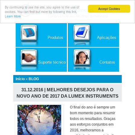
By continuing to use the site, you agree to the use of
Accept Cookies
Lumex Instruments
cookies. You can find out more by following this link.
Learn More
Compreensão dos mistérios da natureza
Produtos
Aplicações
Suporte técnico
Contatos
Início
»
BLOG
31.12.2016 | MELHORES DESEJOS PARA O
NOVO ANO DE 2017 DA LUMEX INSTRUMENTS
O final do ano é sempre um
bom momento para resumir
todos os resultados. Graças
aos esforços conjuntos em
2016, melhoramos a