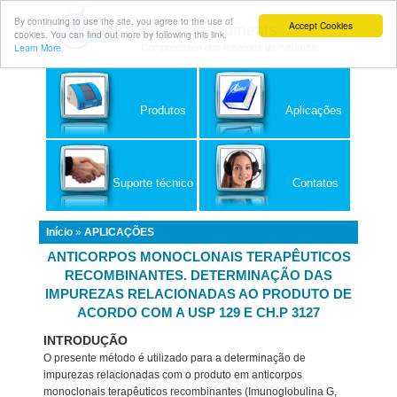
By continuing to use the site, you agree to the use of
Accept Cookies
Lumex Instruments
cookies. You can find out more by following this link.
Learn More
Compreensão dos mistérios da natureza
Produtos
Aplicações
Suporte técnico
Contatos
Início
»
APLICAÇÕES
ANTICORPOS MONOCLONAIS TERAPÊUTICOS
RECOMBINANTES. DETERMINAÇÃO DAS
IMPUREZAS RELACIONADAS AO PRODUTO DE
ACORDO COM A USP 129 E CH.P 3127
INTRODUÇÃO
O presente método é utilizado para a determinação de
impurezas relacionadas com o produto em anticorpos
monoclonais terapêuticos recombinantes (Imunoglobulina G,