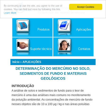
By continuing to use the site, you agree to the use of
Accept Cookies
Lumex Instruments
cookies. You can find out more by following this link.
Learn More
Compreensão dos mistérios da natureza
Produtos
Aplicações
Suporte técnico
Contatos
Início
»
APLICAÇÕES
DETERMINAÇÃO DO MERCÚRIO NO SOLO,
SEDIMENTOS DE FUNDO E MATERIAIS
GEOLÓGICOS
INTRODUÇÃO
A análise de solos e sedimentos de fundo para o teor de
mercúrio é uma das análises mais comuns no monitoramento
da poluição ambiental. As concentrações de mercúrio de fundo
nesses objetos são de 10 a 100 μg / kg e nas áreas poluídas