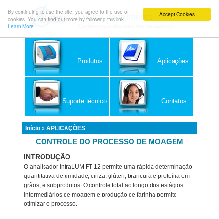
By continuing to use the site, you agree to the use of
Accept Cookies
Lumex Instruments
cookies. You can find out more by following this link.
Learn More
Compreensão dos mistérios da natureza
Produtos
Aplicações
Suporte técnico
Contatos
Início
»
APLICAÇÕES
CONTROLE DO PROCESSO DE MOAGEM
INTRODUÇÃO
O analisador InfraLUM FT-12 permite uma rápida determinação
quantitativa de umidade, cinza, glúten, brancura e proteína em
grãos, e subprodutos. O controle total ao longo dos estágios
intermediários de moagem e produção de farinha permite
otimizar o processo.