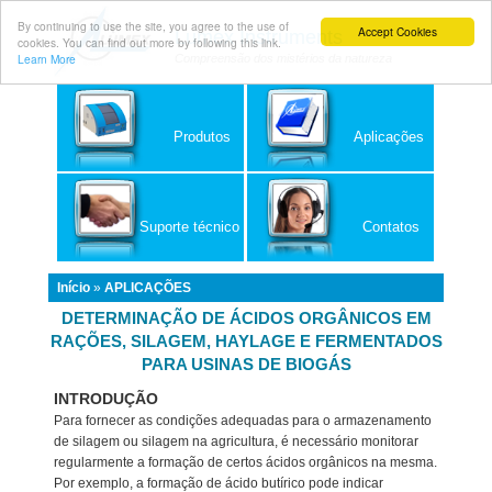
By continuing to use the site, you agree to the use of
Accept Cookies
Lumex Instruments
cookies. You can find out more by following this link.
Learn More
Compreensão dos mistérios da natureza
Produtos
Aplicações
Suporte técnico
Contatos
Início
»
APLICAÇÕES
DETERMINAÇÃO DE ÁCIDOS ORGÂNICOS EM
RAÇÕES, SILAGEM, HAYLAGE E FERMENTADOS
PARA USINAS DE BIOGÁS
INTRODUÇÃO
Para fornecer as condições adequadas para o armazenamento
de silagem ou silagem na agricultura, é necessário monitorar
regularmente a formação de certos ácidos orgânicos na mesma.
Por exemplo, a formação de ácido butírico pode indicar