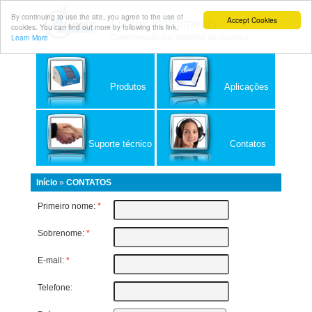
By continuing to use the site, you agree to the use of
Accept Cookies
Lumex Instruments
cookies. You can find out more by following this link.
Learn More
Compreensão dos mistérios da natureza
Produtos
Aplicações
Suporte técnico
Contatos
Início
»
CONTATOS
Primeiro nome:
*
Sobrenome:
*
E-mail:
*
Telefone: