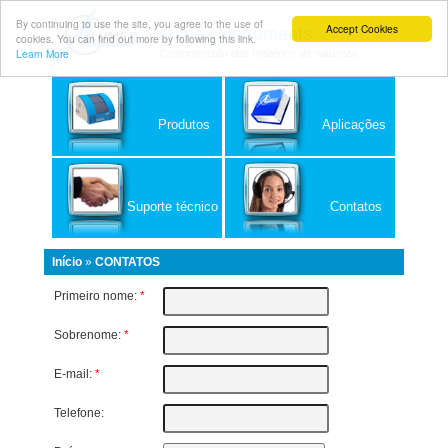
By continuing to use the site, you agree to the use of
Accept Cookies
Lumex Instruments
cookies. You can find out more by following this link.
Learn More
Compreensão dos mistérios da natureza
Produtos
Aplicações
Suporte técnico
Contatos
Início
»
CONTATOS
Primeiro nome:
*
Sobrenome:
*
E-mail:
*
Telefone: