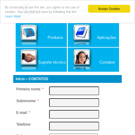
By continuing to use the site, you agree to the use of
Accept Cookies
Lumex Instruments
cookies. You can find out more by following this link.
Learn More
Compreensão dos mistérios da natureza
Produtos
Aplicações
Suporte técnico
Contatos
Início
»
CONTATOS
Primeiro nome:
*
Sobrenome:
*
E-mail:
*
Telefone: